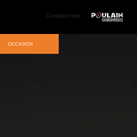
Contactez nous
OCCASION
RETIEN DU SOL, DU
ZON ET DES
RRAINS
ffleurs
oculteurs et
obineuses
ificateurs et aérateurs
pelouse