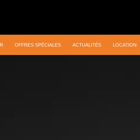
ER
OFFRES SPÉCIALES
ACTUALITÉS
LOCATION
TAILLE ET
ENT
TONTE DU GAZON
ÉCLAIRCISSAGE
GA
Robots tondeuses
TE
Débroussailleuses
Tondeuses
Sou
Coupe-bordures
Tondeuses Zéro Turn
Mot
Taille-haies
Tracteurs tondeuses
mot
Scies d’éclaircissage
Scar
forestières
de 