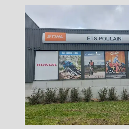
Sunseek
r Elite X
GEN 2
Sans fil, sans
antenne et sans effort
Contactez-
nous