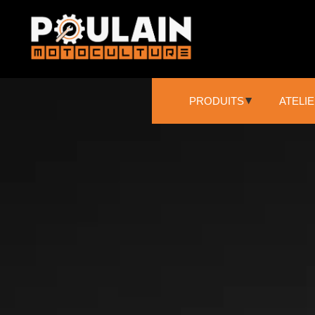
PRODUITS
ATELI
SCIAGE ET DÉCOUPE
Tronçonneuses
Élagueuse sur perche
Broyeur
NETTOYAGE
Nettoyeurs haute pression
Aspirateurs