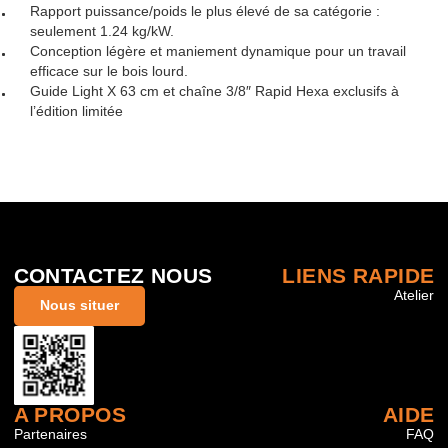
Rapport puissance/poids le plus élevé de sa catégorie :
seulement 1.24 kg/kW.
Conception légère et maniement dynamique pour un travail
efficace sur le bois lourd.
Guide Light X 63 cm et chaîne 3/8″ Rapid Hexa exclusifs à
l’édition limitée
CONTACTEZ NOUS
LIENS RAPIDE
Atelier
Nous situer
A PROPOS
AIDE
Partenaires
FAQ