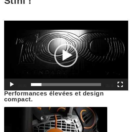
Stihl !
Lecteur
vidéo
00:00
00:31
Performances élevées et design
compact.