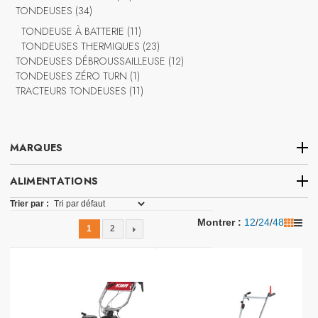
34
produits
TONDEUSES
34
produits
11
TONDEUSE À BATTERIE
11
produits
23
TONDEUSES THERMIQUES
23
produits
12
TONDEUSES DÉBROUSSAILLEUSE
12
1
produits
TONDEUSES ZÉRO TURN
1
produit
11
TRACTEURS TONDEUSES
11
produits
MARQUES
ALIMENTATIONS
11
Honda
11
Trier par :
products
Montrer : 
12
/
24
/
48
1
2
6
Stihl
6
products
10
KIVA
10
products
6
STIGA
6
products