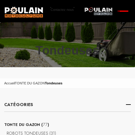
Contactez nous
Tondeuses
Accueil
TONTE DU GAZON
Tondeuses
CATÉGORIES
77
77
TONTE DU GAZON
produits
31
ROBOTS TONDEUSES
31