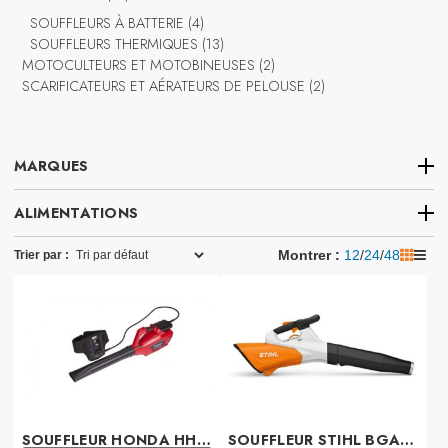
produits
4
SOUFFLEURS À BATTERIE
4
produits
13
SOUFFLEURS THERMIQUES
13
produits
2
MOTOCULTEURS ET MOTOBINEUSES
2
produits
2
SCARIFICATEURS ET AÉRATEURS DE PELOUSE
2
produits
MARQUES
ALIMENTATIONS
1
Honda
1
Montrer : 
12
/
24
/
48
Trier par :
produit
3
Stihl
3
Batterie
products
SOUFFLEUR HONDA HHB 36 AXBE 86
SOUFFLEUR STIHL BGA 200