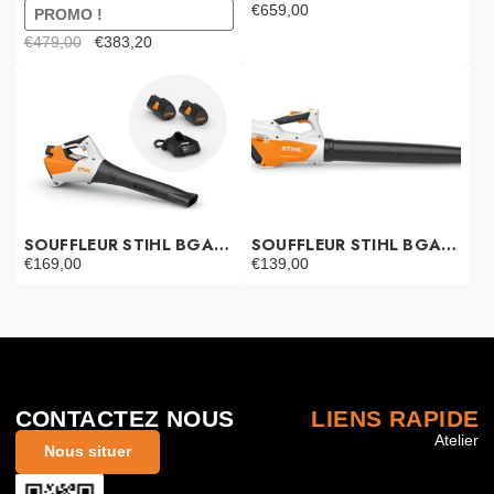
€
659,00
PROMO !
Le
Le
€
479,00
€
383,20
prix
prix
initial
actuel
était :
est :
€479,00.
€383,20.
SOUFFLEUR STIHL BGA 30
SOUFFLEUR STIHL BGA 45
€
169,00
€
139,00
CONTACTEZ NOUS
LIENS RAPIDE
Atelier
Nous situer