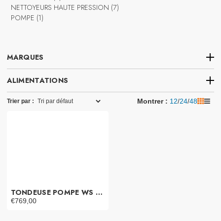
produits
7
NETTOYEURS HAUTE PRESSION
7
1
produits
POMPE
1
produit
MARQUES
ALIMENTATIONS
1
Honda
1
Montrer : 
12
/
24
/
48
Trier par :
produit
TONDEUSE POMPE WS 15 TE
€
769,00