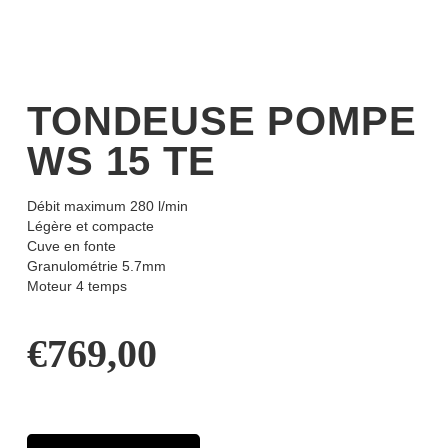
TONDEUSE POMPE
WS 15 TE
Débit maximum 280 l/min
Légère et compacte
Cuve en fonte
Granulométrie 5.7mm
Moteur 4 temps
€
769,00