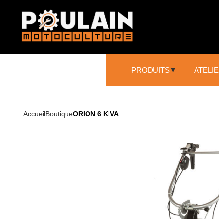
PRODUITS
ATELI
SCIAGE ET DÉCOUPE
Accueil
Boutique
ORION 6 KIVA
Tronçonneuses
Élagueuse sur perche
Broyeur
NETTOYAGE
Nettoyeurs haute pression
Aspirateurs