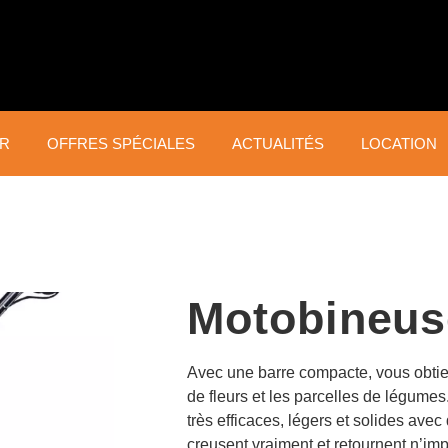
ER
OFFRES SPÉCIALES
ACTUALITÉS
LOCATION
TAILLE ET
ENT
TONTE DU GAZON
ÉCLAIRCISSAGE
GA
Robots tondeuses
TE
Débroussailleuses
Tondeuses
Sou
Coupe-bordures
Tondeuses Zéro Turn
Motobineus
Mot
Taille-haies
Tracteurs tondeuses
mot
Scies d’éclaircissage
Scar
forestières
de 
Avec une barre compacte, vous obti
de fleurs et les parcelles de légume
très efficaces, légers et solides av
creusent vraiment et retournent n’imp