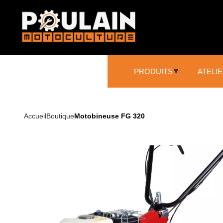
PRODUITS
ATELI
SCIAGE ET DÉCOUPE
Accueil
Boutique
Motobineuse FG 320
Tronçonneuses
Élagueuse sur perche
Broyeur
NETTOYAGE
Nettoyeurs haute pression
Aspirateurs