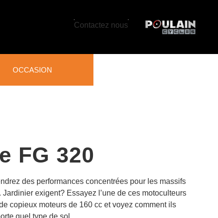
Contactez nous
OCCASION
RETIEN DU SOL, DU
ZON ET DES
RRAINS
ffleurs
e FG 320
oculteurs et
obineuses
ificateurs et aérateurs
pelouse
endrez des performances concentrées pour les massifs
s. Jardinier exigent? Essayez l’une de ces motoculteurs
ec de copieux moteurs de 160 cc et voyez comment ils
orte quel type de sol.