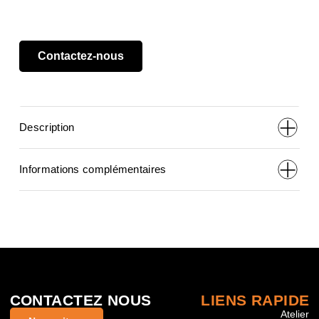
prix
prix
Contactez-nous
initial
actue
était :
est :
Description
€1,599,00.
€1,19
Informations complémentaires
CONTACTEZ NOUS
LIENS RAPIDE
Atelier