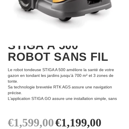
STIGA A 500
ROBOT SANS FIL
Le robot tondeuse STIGA A 500 améliore la santé de votre
gazon en tondant les jardins jusqu’à 700 m² et 3 zones de
tonte.
Sa technologie brevetée RTK AGS assure une navigation
précise.
L’application STIGA.GO assure une installation simple, sans
Le
Le
€
1,599,00
€
1,199,00