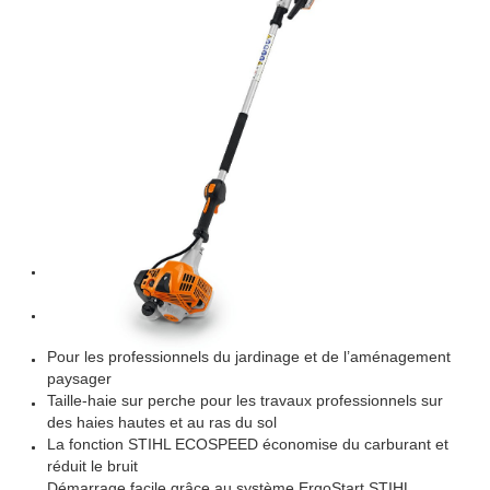
TAILLE HAIE SUR
PERCHE STIHL HL
92 KC-E
Conçu pour la taille de haies hautes et larges. Version
courte pour une ergonomie accrue
Taille-haie thermique efficace et économique à tube extra
court
Pour les professionnels du jardinage et de l’aménagement
paysager
Taille-haie sur perche pour les travaux professionnels sur
des haies hautes et au ras du sol
La fonction STIHL ECOSPEED économise du carburant et
réduit le bruit
Démarrage facile grâce au système ErgoStart STIHL