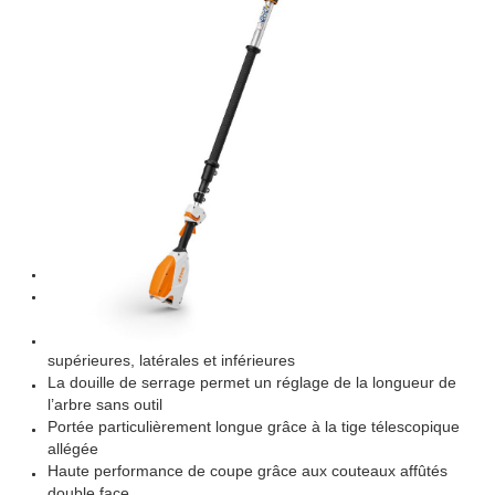
TAILLE HAIES SUR
PERCHE STIHL
HLA 86
Produit vendu sans batterie ni chargeur
Taille-haie à batterie professionnel pour l’entretien
paysager
Régulation de vitesse infiniment variable pour les coupes
supérieures, latérales et inférieures
La douille de serrage permet un réglage de la longueur de
l’arbre sans outil
Portée particulièrement longue grâce à la tige télescopique
allégée
Haute performance de coupe grâce aux couteaux affûtés
double face