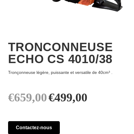
TRONCONNEUSE
ECHO CS 4010/38
Tronçonneuse légère, puissante et versatile de 40cm³ .
Le
Le
€
659,00
€
499,00
prix
prix
Contactez-nous
initial
actuel