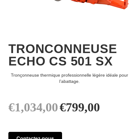
TRONCONNEUSE
ECHO CS 501 SX
Tronçonneuse thermique professionnelle légère idéale pour
l’abattage.
Le
Le
€
1,034,00
€
799,00
prix
prix
Contactez-nous