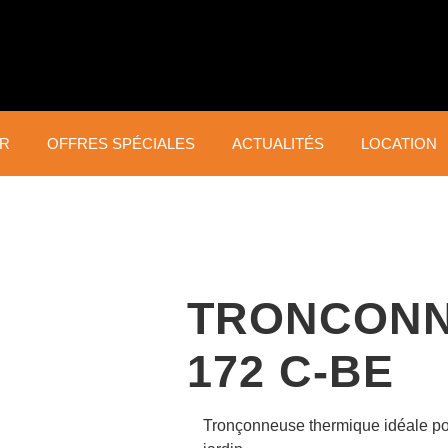
ER
OFFRES SPÉCIALES
ACTUALITÉS
LOCATION
TAILLE ET
ENT
TONTE DU GAZON
ÉCLAIRCISSAGE
GA
Robots tondeuses
TE
Débroussailleuses
Tondeuses
Sou
Coupe-bordures
Tondeuses Zéro Turn
TRONCONN
Mot
Taille-haies
Tracteurs tondeuses
mot
Scies d’éclaircissage
Scar
forestières
172 C-BE
de 
Tronçonneuse thermique idéale pou