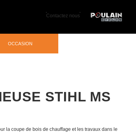
Contactez nous
OCCASION
RETIEN DU SOL, DU
ZON ET DES
RRAINS
ffleurs
EUSE STIHL MS
oculteurs et
obineuses
ificateurs et aérateurs
pelouse
r la coupe de bois de chauffage et les travaux dans le