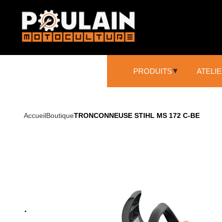
PRODUITS
ATELI
SCIAGE ET DÉCOUPE
Accueil
Boutique
TRONCONNEUSE STIHL MS 172 C-BE
Tronçonneuses
Élagueuse sur perche
Broyeur
NETTOYAGE
Nettoyeurs haute pression
Aspirateurs