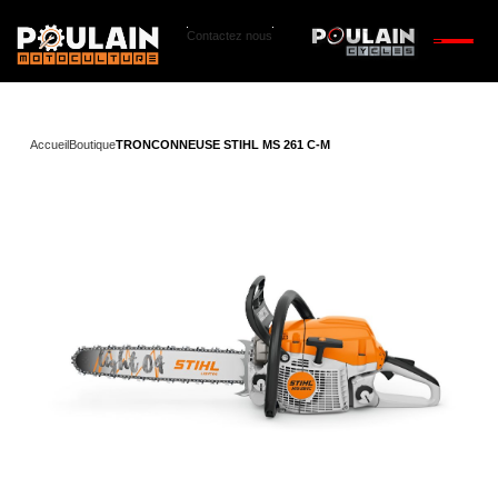
Contactez nous
Accueil
Boutique
TRONCONNEUSE STIHL MS 261 C-M